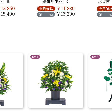
花 B
法事用生花 C
水葉蓮
13,860
￥11,880
会員価格
会員価
15,400
￥13,200
定 価
定 
No.8
No.9