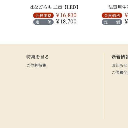
ーケ
はなごろも 二重【LED】
法事用生
880
￥16,830
￥
会員価格
会員価格
200
￥18,700
￥
定 価
定 価
特集を見る
新着情
ご位牌特集
お知らせ
ご供養全