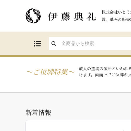
株式会社いとう
営、墓石の販売
故人の霊魂の依所といわれ
ご位牌特集
けます。画面上でご位牌の
新着情報