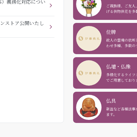
DS）義務化対応につい
ご親族様、ご友人
げる供物供花を多
ンストア公開いたし
位牌
故人の霊魂の依所
わせ多種、多数の
仏壇・仏像
多様化するライフ
でご用意しており
仏具
新盆など各種法事
ます。