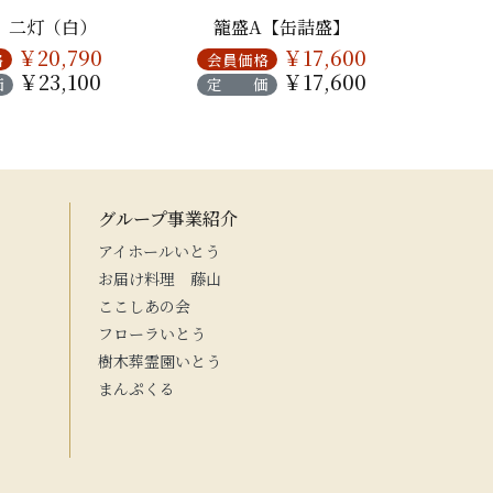
 二灯（白）
籠盛A【缶詰盛】
￥20,790
￥17,600
格
会員価格
会
￥23,100
￥17,600
価
定 価
定
グループ事業紹介
アイホールいとう
お届け料理 藤山
ここしあの会
フローラいとう
樹木葬霊園いとう
まんぷくる