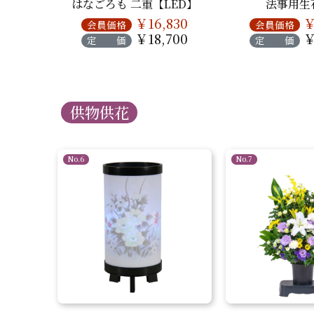
ーケ
はなごろも 二重【LED】
法事用生
880
￥16,830
￥
会員価格
会員価格
200
￥18,700
￥
定 価
定 価
供物供花
No.6
No.7