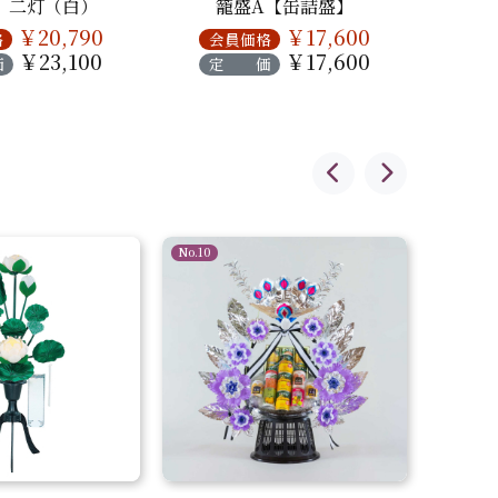
 二灯（白）
籠盛A【缶詰盛】
￥20,790
￥17,600
格
会員価格
会
￥23,100
￥17,600
価
定 価
定
No.10
No.1